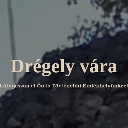
Drégely vára
Látogasson el Ön is Történelmi Emlékhelyünkre