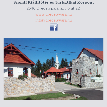
Szondi Kiállítótér és Turisztikai Központ
2646 Drégelypalánk, Fő út 22.
www.dregelyvara.hu
info@dregelyvara.hu