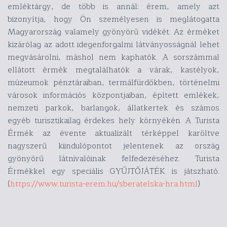
emléktárgy, de több is annál: érem, amely azt
bizonyítja, hogy Ön személyesen is meglátogatta
Magyarország valamely gyönyörű vidékét. Az érméket
kizárólag az adott idegenforgalmi látványosságnál lehet
megvásárolni, máshol nem kaphatók.
A sorszámmal
ellátott érmék megtalálhatók a várak, kastélyok,
múzeumok pénztáraiban, termálfürdőkben, történelmi
városok információs központjaiban, épített emlékek,
nemzeti parkok, barlangok, állatkertek és számos
egyéb turisztikailag érdekes hely környékén. A Turista
Érmék az évente aktualizált térképpel karöltve
nagyszerű kiindulópontot jelentenek az ország
gyönyörű látnivalóinak felfedezéséhez. Turista
Érmékkel egy speciális GYŰJTŐJÁTÉK is játszható.
(
https://www.turista-erem.hu/sberatelska-hra.html
)