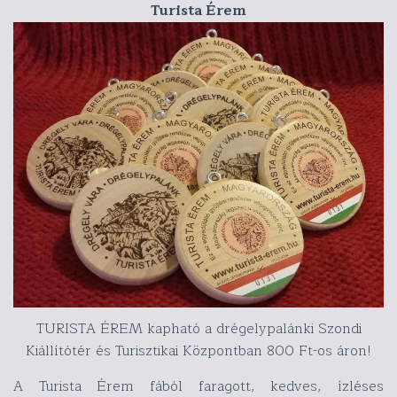
Turista Érem
TURISTA ÉREM kapható a drégelypalánki Szondi
Kiállítótér és Turisztikai Központban 800 Ft-os áron!
A Turista Érem fából faragott, kedves, ízléses