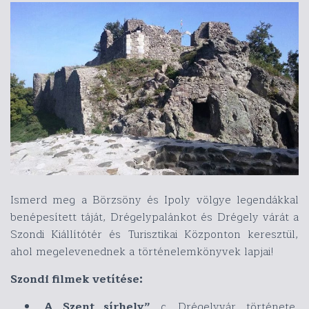
Ismerd meg a Börzsöny és Ipoly völgye legendákkal
benépesített táját, Drégelypalánkot és Drégely várát a
Szondi Kiállítótér és Turisztikai Központon keresztül,
ahol megelevenednek a történelemkönyvek lapjai!
Szondi filmek vetítése:
„
A Szent sírhely”
c. Drégelyvár története,