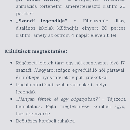
animációs történelmi ismeretterjesztő kisfilm 20
percben
„
Szondi
legendája”
c. Filmszemle díjas,
általános iskolák különdíját elnyert 20 perces
kisfilm, amely az ostrom 4 napját eleveníti fel.
Kiállítások megtekintése:
Régészeti leletek tára: egy női csontvázon lévő 17.
századi, Magyarországon egyedülálló női pártával,
érintőképernyős interaktív pult játékokkal
Irodalomtörténeti szoba: vármakett, helyi
legendák
„Hányan férnek el egy bőgatyában?”
– Tájszoba
bemutatása, Pajta megtekintése korabeli ágyú,
házi éremverde
Beöltözés korabeli ruhákba