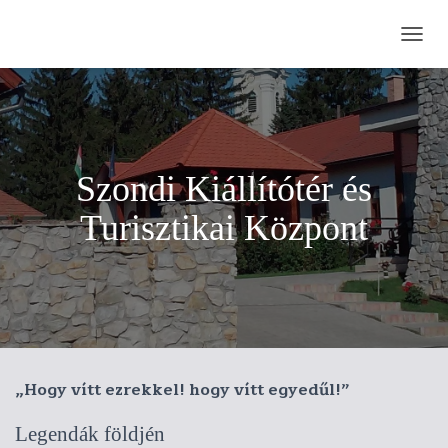
N
A
V
I
G
Á
C
Szondi Kiállítótér és
I
Ó
Turisztikai Központ
Ö
S
S
Z
E
Z
Á
R
Á
„Hogy vítt ezrekkel! hogy vítt egyedűl!”
S
A
Legendák földjén